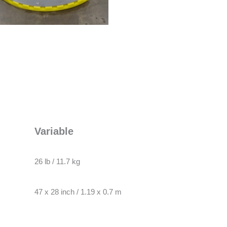
Variable
26 lb / 11.7 kg
47 x 28 inch / 1.19 x 0.7 m