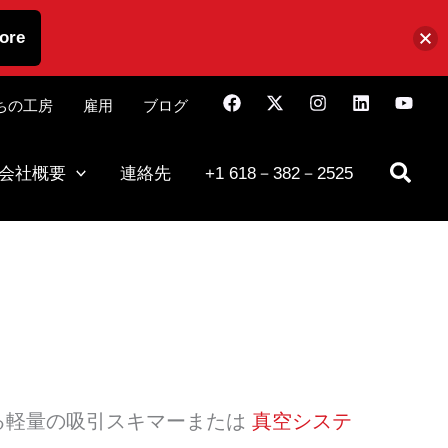
ore
ちの工房
雇用
ブログ
会社概要
連絡先
+1 618－382－2525
る軽量の吸引スキマーまたは
真空システ