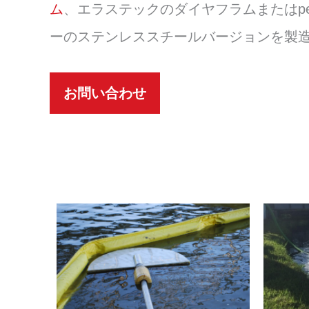
プ
ム
、エラステックのダイヤフラムまたはp
ーのステンレススチールバージョンを製
お問い合わせ