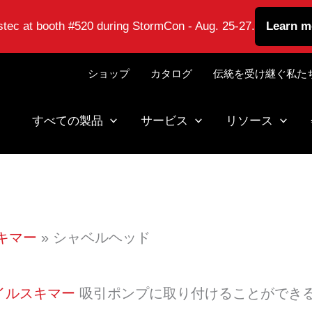
astec at booth #520 during StormCon - Aug. 25-27.
Learn m
ショップ
カタログ
伝統を受け継ぐ私た
すべての製品
サービス
リソース
キマー
シャベルヘッド
イルスキマー
吸引ポンプに取り付けることができ