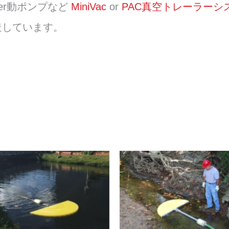
er動ポンプなど
MiniVac
or
PAC真空トレーラーシ
造しています。