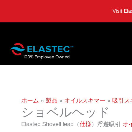
Visit El
コ
ン
テ
ン
ツ
に
ス
ホーム
製品
オイルスキマー
吸引ス
ショベルヘッド
キ
ッ
Elastec ShovelHead（
仕様
）浮遊吸引
オ