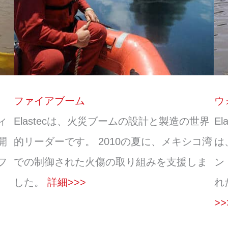
ファイアブーム
ウ
ィ
Elastecは、火災ブームの設計と製造の世界
E
開
的リーダーです。 2010の夏に、メキシコ湾
は
フ
での制御された火傷の取り組みを支援しま
ン
した。
詳細>>>
れ
>>