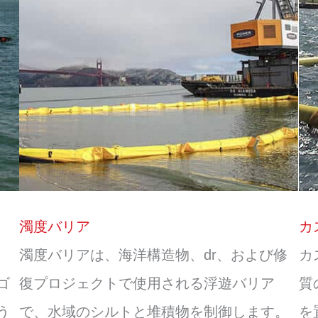
濁度バリア
カ
濁度バリアは、海洋構造物、dr、および修
カ
ゴ
復プロジェクトで使用される浮遊バリア
質
う
で、水域のシルトと堆積物を制御します。
を