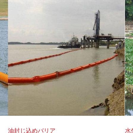
油封じ込めバリア
水