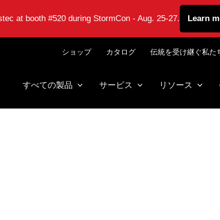
astec at booth #520 during StormCon - Aug. 25-27.
Learn m
ショップ
カタログ
伝統を受け継ぐ私た
すべての製品
サービス
リソース