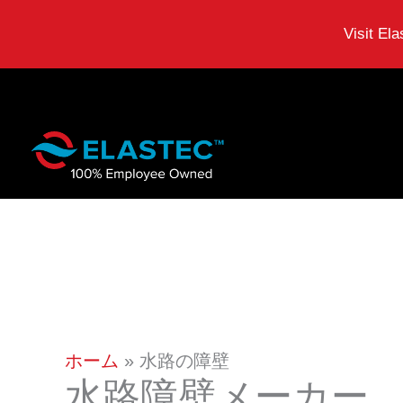
Visit El
コ
ン
テ
ン
ツ
に
ス
キ
ホーム
水路の障壁
ッ
水路障壁メーカー