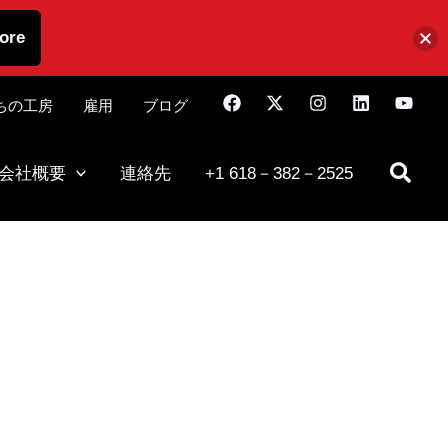
ore
ちの工房
雇用
ブログ
会社概要
連絡先
+1 618－382－2525