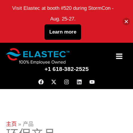
Visit Elastec at booth #520 during StormCon -
Aug. 25-27.
Learn more
跳
到
+1 618-382-2525
内
容
主页
产品