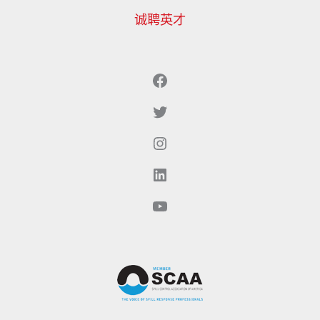
诚聘英才
Facebook
Twitter（现为X）
Instagram
LinkedIn
YouTube