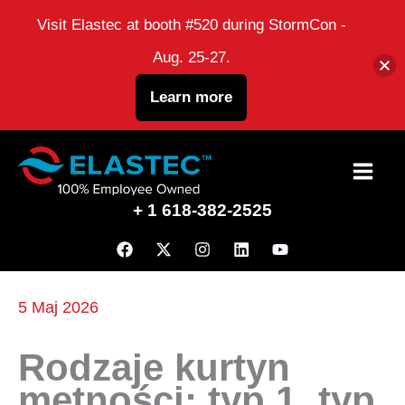
Visit Elastec at booth #520 during StormCon -
Aug. 25-27.
Learn more
Przejdź
do
+ 1 618-382-2525
treści
5 Maj 2026
Rodzaje kurtyn
mętności: typ 1, typ