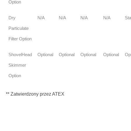
Option
Dry
N/A
N/A
N/A
N/A
St
Particulate
Filter Option
ShovelHead
Optional
Optional
Optional
Optional
Opt
Skimmer
Option
** Zatwierdzony przez ATEX