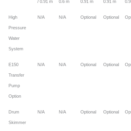
/ 0.91 m
0.6 m
0.91 m
0.91 m
0.
High
N/A
N/A
Optional
Optional
Opt
Pressure
Water
System
E150
N/A
N/A
Optional
Optional
Opt
Transfer
Pump
Option
Drum
N/A
N/A
Optional
Optional
Opt
Skimmer