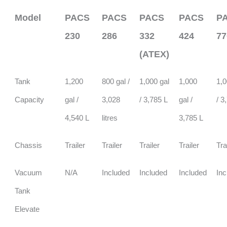
Model
PACS
PACS
PACS
PACS
P
230
286
332
424
77
(ATEX)
Tank
1,200
800 gal /
1,000 gal
1,000
1,0
Capacity
gal /
3,028
/ 3,785 L
gal /
/ 3
4,540 L
litres
3,785 L
Chassis
Trailer
Trailer
Trailer
Trailer
Tra
Vacuum
N/A
Included
Included
Included
Inc
Tank
Elevate