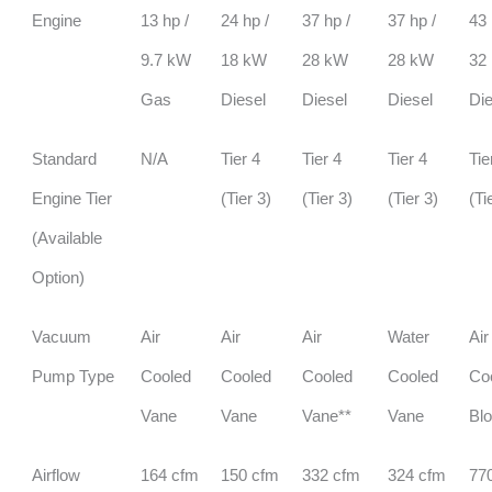
Engine
13 hp /
24 hp /
37 hp /
37 hp /
43 
9.7 kW
18 kW
28 kW
28 kW
32
Gas
Diesel
Diesel
Diesel
Die
Standard
N/A
Tier 4
Tier 4
Tier 4
Tie
Engine Tier
(Tier 3)
(Tier 3)
(Tier 3)
(Ti
(Available
Option)
Vacuum
Air
Air
Air
Water
Air
Pump Type
Cooled
Cooled
Cooled
Cooled
Co
Vane
Vane
Vane**
Vane
Bl
Airflow
164 cfm
150 cfm
332 cfm
324 cfm
77