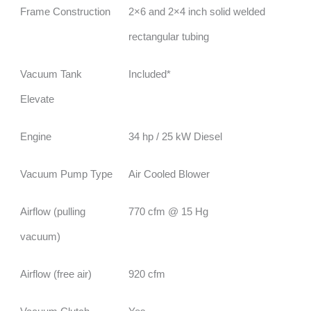
Frame Construction
2×6 and 2×4 inch solid welded
rectangular tubing
Vacuum Tank
Included*
Elevate
Engine
34 hp / 25 kW Diesel
Vacuum Pump Type
Air Cooled Blower
Airflow (pulling
770 cfm @ 15 Hg
vacuum)
Airflow (free air)
920 cfm