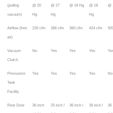
(pulling
@ 20
@ 27
@ 18 Hg
@ 18
@ 
vacuum)
Hg
Hg
Hg
Airflow (free
230 cfm
286 cfm
360 cfm
424 cfm
92
air)
Vacuum
No
Yes
Yes
Yes
Ye
Clutch
Pressurize
Yes
Yes
Yes
Yes
No
Tank
Facility
Rear Door
36 inch
25 inch /
36 inch /
36 inch /
36 