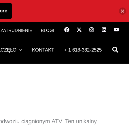
ore
ZATRUDNIENIE
BLOGI
ACZĘŁO
KONTAKT
+ 1 618-382-2525
odwoziu ciągnionym ATV. Ten unikalny