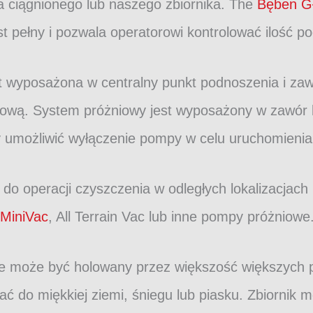
a ciągnionego lub naszego zbiornika. The
Bęben Gł
 pełny i pozwala operatorowi kontrolować ilość po
yposażona w centralny punkt podnoszenia i zawie
ową. System próżniowy jest wyposażony w zawór b
y umożliwić wyłączenie pompy w celu uruchomienia 
 do operacji czyszczenia w odległych lokalizacjach
 MiniVac
, All Terrain Vac lub inne pompy próżniowe
 że ​​może być holowany przez większość większyc
ć do miękkiej ziemi, śniegu lub piasku. Zbiornik 