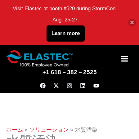
Visit Elastec at booth #520 during StormCon -
Aug. 25-27.
Learn more
コ
ン
+1 618－382－2525
テ
ン
ツ
に
ス
キ
ホーム
ソリューション
水質汚染