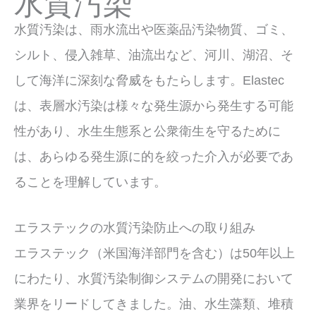
水質汚染
ッ
プ
水質汚染は、雨水流出や医薬品汚染物質、ゴミ、
シルト、侵入雑草、油流出など、河川、湖沼、そ
して海洋に深刻な脅威をもたらします。Elastec
は、表層水汚染は様々な発生源から発生する可能
性があり、水生生態系と公衆衛生を守るために
は、あらゆる発生源に的を絞った介入が必要であ
ることを理解しています。
エラステックの水質汚染防止への取り組み
エラステック（米国海洋部門を含む）は50年以上
にわたり、水質汚染制御システムの開発において
業界をリードしてきました。油、水生藻類、堆積