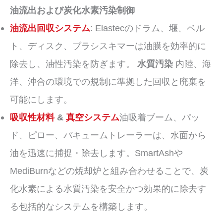
油流出および炭化水素汚染制御
油流出回収システム
: Elastecのドラム、堰、ベル
ト、ディスク、ブラシスキマーは油膜を効率的に
除去し、油性汚染を防ぎます。
水質汚染
内陸、海
洋、沖合の環境での規制に準拠した回収と廃棄を
可能にします。
吸収性材料
&
真空システム
油吸着ブーム、パッ
ド、ピロー、バキュームトレーラーは、水面から
油を迅速に捕捉・除去します。SmartAshや
MediBurnなどの焼却炉と組み合わせることで、炭
化水素による水質汚染を安全かつ効果的に除去す
る包括的なシステムを構築します。