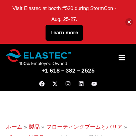
Visit Elastec at booth #520 during StormCon -
Aug. 25-27.
Learn more
コ
ン
+1 618－382－2525
テ
ン
ツ
に
ス
キ
ホーム
製品
フローティングブームとバリア