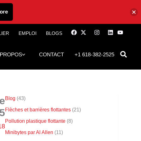
ore
LIER
EMPLOI
BLOGS
 PROPOS
CONTACT
+1 618-382-2525
e
Blog
(43)
 5
Flèches et barrières flottantes
(21)
Pollution plastique flottante
(8)
018
Minibytes par Al Allen
(11)