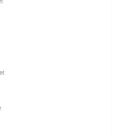
n
et
r