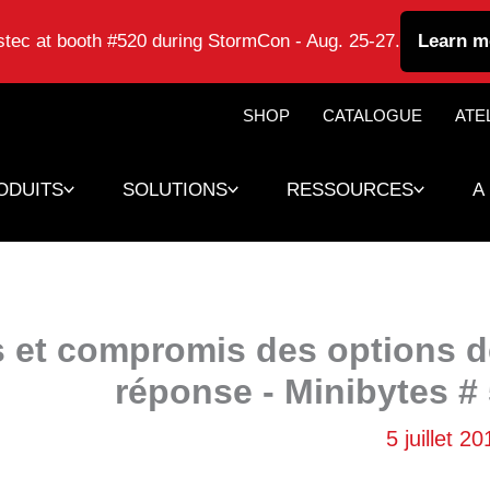
astec at booth #520 during StormCon - Aug. 25-27.
Learn m
SHOP
CATALOGUE
ATE
ODUITS
SOLUTIONS
RESSOURCES
A
 et compromis des options d
réponse - Minibytes #
5 juillet 2