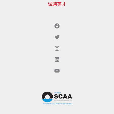
诚聘英才
Facebook
Twitter（现为X）
Instagram
LinkedIn
YouTube