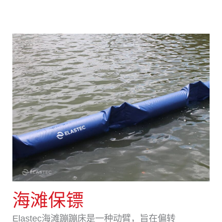
海滩保镖
Elastec海滩蹦蹦床是一种动臂，旨在偏转