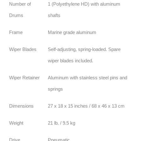
Number of
1 (Polyethylene HD) with aluminum
Drums
shafts
Frame
Marine grade aluminum
Wiper Blades
Self-adjusting, spring-loaded. Spare
wiper blades included.
Wiper Retainer
Aluminum with stainless steel pins and
springs
Dimensions
27 x 18 x 15 inches / 68 x 46 x 13 cm
Weight
21 lb. / 9.5 kg
Drive
Pneumatic