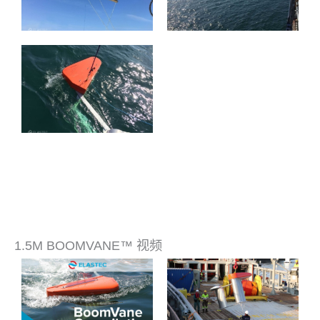
1.5M BOOMVANE™ 视频