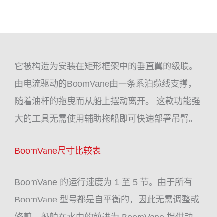
它被构造为安装在矩形框架中的垂直翼的级联。
由电流驱动的BoomVane由一条系泊缆线支撑，
随着油杆的拖曳而从船上摆动离开。 这款功能强
大的工具无需使用辅助拖船即可快速部署吊臂。
BoomVane尺寸比较表
BoomVane 的运行速度为 1 至 5 节。由于所有
BoomVane 型号都是自平衡的，因此无需调整或
修剪。船舶在水中的前进为 BoomVane 提供动