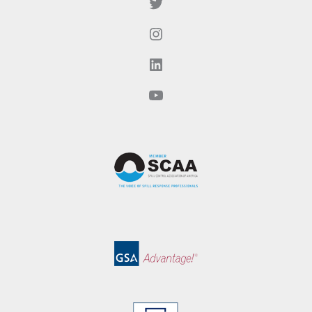
Twitter（现为X）
Instagram
LinkedIn
YouTube