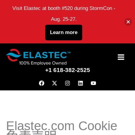
Visit Elastec at booth #520 during StormCon -
Aug. 25-27.
Learn more
跳
到
+1 618-382-2525
内
容
Elastec.com Cookie