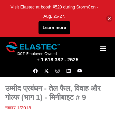
Visit Elastec at booth #520 during StormCon -
Aug. 25-27.
Learn more
इसे
छोड़कर
+ 1 618 382 - 2525
सामग्री
पर
बढ़ने
उम्मीद प्रबंधन - तेल फैल, विवाह और
के
गोल्फ (भाग 1) - मिनीबाइट # 9
लिए
नवम्बर 1/2018