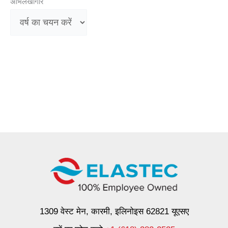
अभिलेखागार
1309 वेस्ट मेन, कारमी, इलिनोइस 62821 यूएसए