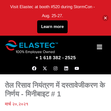
Visit Elastec at booth #520 during StormCon -
Aug. 25-27.
Learn more
इसे
छोड़कर
+ 1 618 382 - 2525
सामग्री
पर
बढ़ने
तेल रिसाव नियंत्रण में दस्तावेजीकरण के
के
निर्णय - मिनीबाइट # 1
लिए
मार्च २०,२०२१