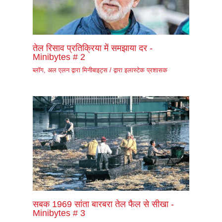
तेल रिसाव प्रतिक्रिया में समझाया दर -
Minibytes # 2
ब्लॉग
,
अल एलन द्वारा मिनीबाइट्स
/ द्वारा
इलास्टेक प्रशासक
सबक 1969 सांता बारबरा तेल फैल से सीखा -
Minibytes # 3