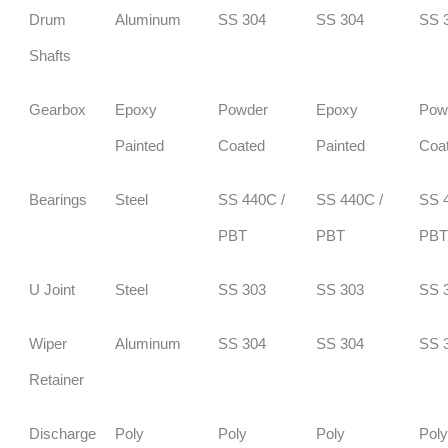
Drum
Aluminum
SS 304
SS 304
SS 
Shafts
Gearbox
Epoxy
Powder
Epoxy
Pow
Painted
Coated
Painted
Coa
Bearings
Steel
SS 440C /
SS 440C /
SS 
PBT
PBT
PB
U Joint
Steel
SS 303
SS 303
SS 
Wiper
Aluminum
SS 304
SS 304
SS 
Retainer
Discharge
Poly
Poly
Poly
Pol