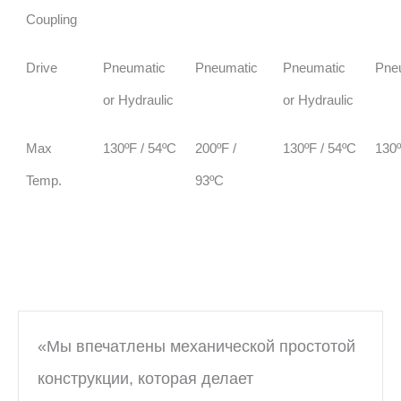
Coupling
Drive
Pneumatic
Pneumatic
Pneumatic
Pne
or Hydraulic
or Hydraulic
Max
130ºF / 54ºC
200ºF /
130ºF / 54ºC
130º
Temp.
93ºC
«Мы впечатлены механической простотой
конструкции, которая делает