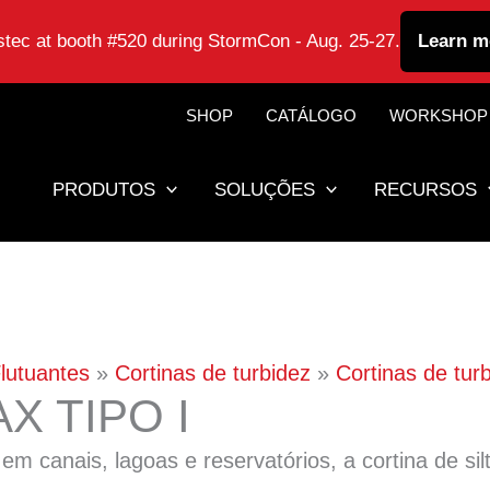
astec at booth #520 during StormCon - Aug. 25-27.
Learn m
SHOP
CATÁLOGO
WORKSHOP
PRODUTOS
SOLUÇÕES
RECURSOS
Flutuantes
Cortinas de turbidez
Cortinas de turb
X TIPO I
 canais, lagoas e reservatórios, a cortina de silt