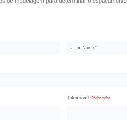
dados de modelagem para determinar o espaçamento
Sobrenome
Telemóvel
(Obrigatório)