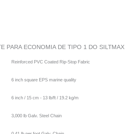
TE PARA ECONOMIA DE TIPO 1 DO SILTMAX
Reinforced PVC Coated Rip-Stop Fabric
6 inch square EPS marine quality
6 inch / 15 cm - 13 lb/ft / 19.2 kg/m
3,000 lb Galv. Steel Chain
0.41 lb per foot Galv. Chain