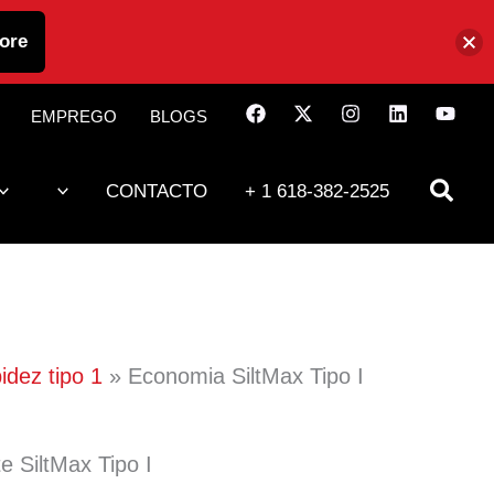
ore
EMPREGO
BLOGS
CONTACTO
+ 1 618-382-2525
idez tipo 1
Economia SiltMax Tipo I
e SiltMax Tipo I