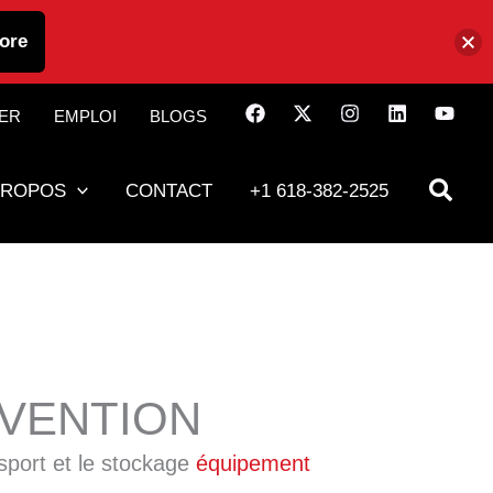
ore
IER
EMPLOI
BLOGS
PROPOS
CONTACT
+1 618-382-2525
VENTION
nsport et le stockage
équipement