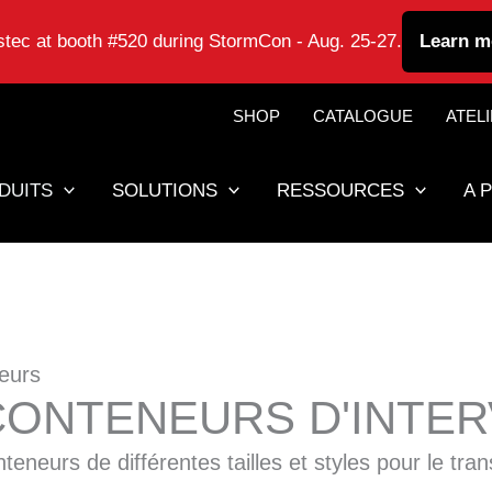
astec at booth #520 during StormCon - Aug. 25-27.
Learn m
SHOP
CATALOGUE
ATEL
DUITS
SOLUTIONS
RESSOURCES
A 
eurs
ONTENEURS D'INTER
neurs de différentes tailles et styles pour le tra