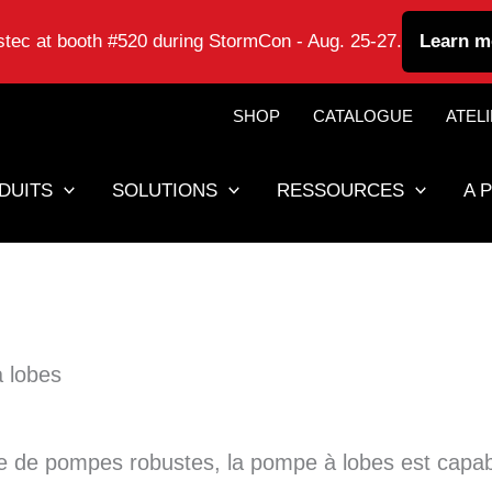
astec at booth #520 during StormCon - Aug. 25-27.
Learn m
SHOP
CATALOGUE
ATEL
DUITS
SOLUTIONS
RESSOURCES
A 
 lobes
 de pompes robustes, la pompe à lobes est capable