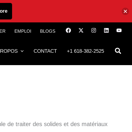
ore
IER
EMPLOI
BLOGS
PROPOS
CONTACT
+1 618-382-2525
 de traiter des solides et des matériaux