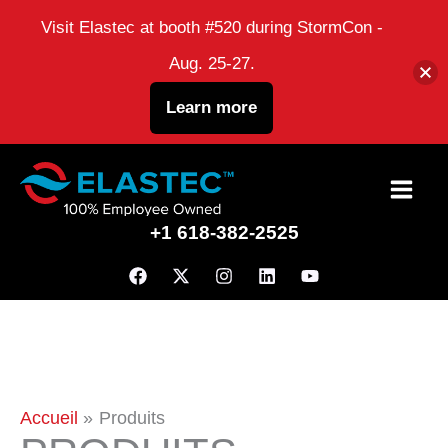
Visit Elastec at booth #520 during StormCon -
Aug. 25-27.
Learn more
Passer
au
+1 618-382-2525
contenu
Accueil
Produits