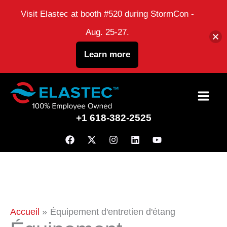
Visit Elastec at booth #520 during StormCon -
Aug. 25-27.
Learn more
Passer
au
+1 618-382-2525
contenu
Accueil
Équipement d'entretien d'étang