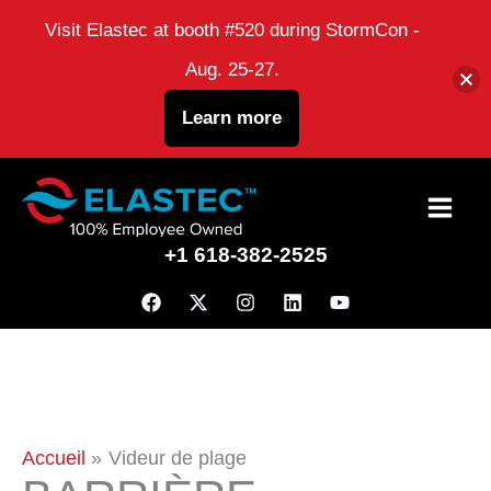
Visit Elastec at booth #520 during StormCon -
Aug. 25-27.
Learn more
Passer
au
+1 618-382-2525
contenu
Accueil
Videur de plage