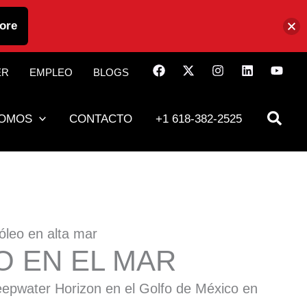
ore
ER
EMPLEO
BLOGS
SOMOS
CONTACTO
+1 618-382-2525
óleo en alta mar
 EN EL MAR
Deepwater Horizon en el Golfo de México en