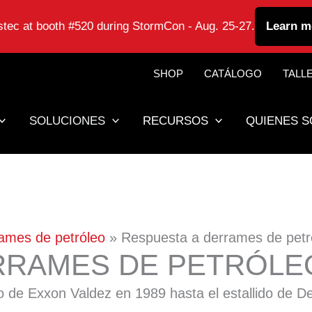
astec at booth #520 during StormCon - Aug. 25-27.
Learn m
SHOP
CATÁLOGO
TALL
SOLUCIONES
RECURSOS
QUIENES 
rames de petróleo
Respuesta a derrames de petr
RRAMES DE PETRÓLEO
o de Exxon Valdez en 1989 hasta el estallido de 