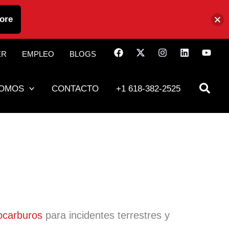
ore
ER
EMPLEO
BLOGS
SOMOS
CONTACTO
+1 618-382-2525
ocarburos
para incidentes terrestres y