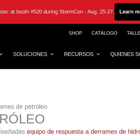
astec at booth #520 during StormCon - Aug. 25-27.
Learn m
SHOP
CATÁLOGO
TALL
SOLUCIONES
RECURSOS
QUIENES 
rames de petróleo
TRÓLEO
 diseñadas
equipo de respuesta a derrames de hidr