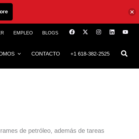
ore
ER
EMPLEO
BLOGS
SOMOS
CONTACTO
+1 618-382-2525
rrames de petróleo, además de tareas