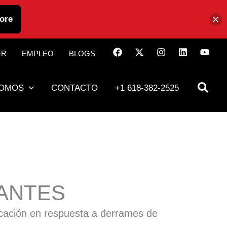
ore
ER
EMPLEO
BLOGS
SOMOS
CONTACTO
+1 618-382-2525
SANTES
licación en respuesta a derrames de