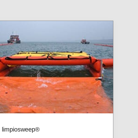
limpiosweep®