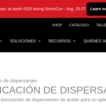
astec at booth #520 during StormCon - Aug. 25-27.
Learn m
SHOP
CATÁLOGO
TALL
SOLUCIONES
RECURSOS
QUIENES 
n de dispersantes
LICACIÓN DE DISPER
ulverización de dispersantes de aceite para su ap