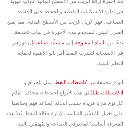
تُعدّ أجهزة إزالة الزيت من الأسطح المائية أدواتٍ حيويةً
في إدارة الانسكابات النفطية والحفاظ على الكفاءة
الصناعية. فهي تُزيل الزيت من الأسطح المائية، مما يمنع
الضرر البيئي. تُستخدم هذه الأجهزة في بيئاتٍ مُختلفة،
بدءًا من
المياه المفتوحة
إلى
منشأت صناعية
إن دورهم
في الاستجابة لتسرب النفط أمر بالغ الأهمية لحماية
النظم البيئية.
أنواع مختلفة من
كاشطات النفط
، مثل الحزام و
الكاشطات طبل
تُلبّي هذه الأنواع احتياجات مُحدّدة. يُقدّم
كل نوع مزايا فريدة حسب الحالة. يُساعد فهم وظائفها
على اختيار المُقشّر المُناسب لإدارة فعّالة للنفط. تُعدّ هذه
المعرفة أساسيةً لمحترفي الصناعة والمُهتمّين بالبيئة