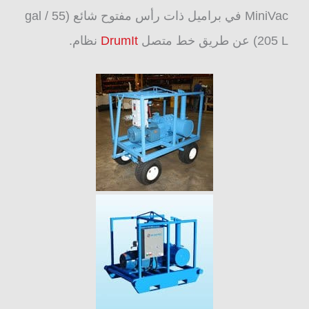
MiniVac في براميل ذات رأس مفتوح شائع (55 gal /
205 L) عن طريق خط متصل
DrumIt
نظام.