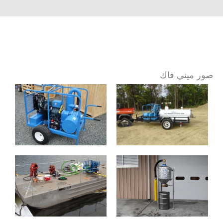
صور ميني فاك