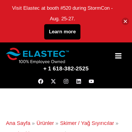
Visit Elastec at booth #520 during StormCon -
Aug. 25-27.
Learn more
İçeriğe
atla
+ 1 618-382-2525
Ana Sayfa
Ürünler
Skimer / Yağ Sıyırıcılar