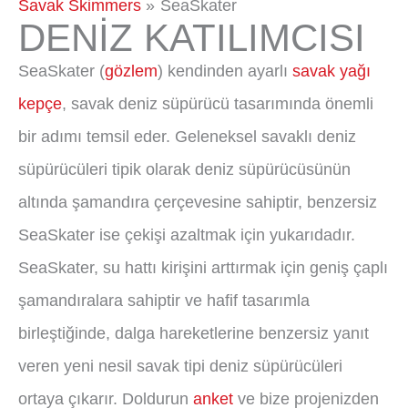
Savak Skimmers
SeaSkater
DENİZ KATILIMCISI
SeaSkater (
gözlem
) kendinden ayarlı
savak yağı
kepçe
, savak deniz süpürücü tasarımında önemli
bir adımı temsil eder. Geleneksel savaklı deniz
süpürücüleri tipik olarak deniz süpürücüsünün
altında şamandıra çerçevesine sahiptir, benzersiz
SeaSkater ise çekişi azaltmak için yukarıdadır.
SeaSkater, su hattı kirişini arttırmak için geniş çaplı
şamandıralara sahiptir ve hafif tasarımla
birleştiğinde, dalga hareketlerine benzersiz yanıt
veren yeni nesil savak tipi deniz süpürücüleri
ortaya çıkarır. Doldurun
anket
ve bize projenizden