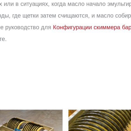
х или в ситуациях, когда масло начало эмульги
ды, где щетки затем счищаются, и масло собира
ше руководство для
Конфигурации скиммера ба
те.