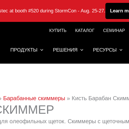
astec at booth #520 during StormCon - Aug. 25-27.
Learn m
КУПИТЬ
КАТАЛОГ
СЕМИНАР
ПРОДУКТЫ
РЕШЕНИЯ
РЕСУРСЫ
Барабанные скиммеры
Кисть Барабан Ским
СКИММЕР
 для олеофильных щеток. Скиммеры с щеточны