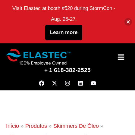
Visit Elastec at booth #520 during StormCon -
Aug. 25-27.
Learn more
Ir
para
+ 1 618-382-2525
o
conteúdo
Início
Produtos
Skimmers De Óleo