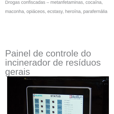
Drogas confiscadas – metanfetaminas, cocaína,
maconha, opiáceos, ecstasy, heroína, parafernália
Painel de controle do
incinerador de resíduos
gerais