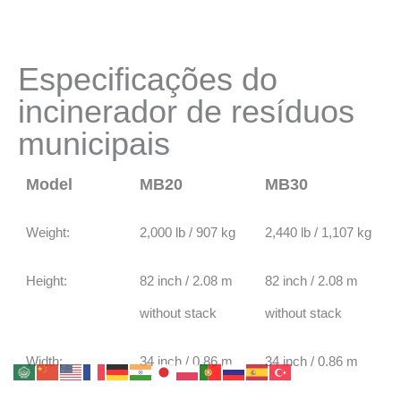
Especificações do
incinerador de resíduos
municipais
Model
MB20
MB30
Weight:
2,000 lb / 907 kg
2,440 lb / 1,107 kg
Height:
82 inch / 2.08 m
82 inch / 2.08 m
without stack
without stack
Width:
34 inch / 0.86 m
34 inch / 0.86 m