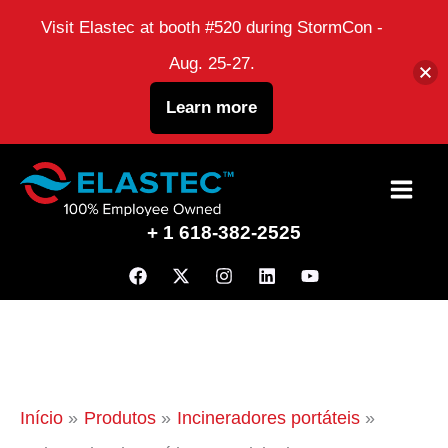
Visit Elastec at booth #520 during StormCon -
Aug. 25-27.
Learn more
Ir
para
+ 1 618-382-2525
o
conteúdo
Início
Produtos
Incineradores portáteis