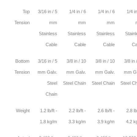
Top
3/16 in / 5
1/4 in / 6
1/4 in / 6
1/4 in
Tension
mm
mm
mm
Stainless
Stainless
Stainless
Stain
Cable
Cable
Cable
Ca
Bottom
3/16 in / 5
3/8 in / 10
3/8 in / 10
3/8 in 
Tension
mm Galv.
mm Galv.
mm Galv.
mm Ga
Steel
Steel Chain
Steel Chain
Steel C
Chain
Weight
1.2 lb/ft -
2.2 lb/ft -
2.6 lb/ft -
2.8 lb
1.8 kg/m
3.3 kg/m
3.9 kg/m
4.2 k