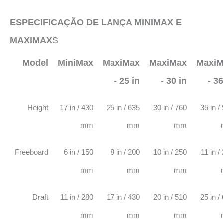
ESPECIFICAÇÃO DE LANÇA MINIMAX E
MAXIMAX
S
Model
MiniMax
MaxiMax
MaxiMax
MaxiM
- 25 in
- 30 in
- 36
Height
17 in / 430
25 in / 635
30 in / 760
35 in /
mm
mm
mm
Freeboard
6 in / 150
8 in / 200
10 in / 250
11 in /
mm
mm
mm
Draft
11 in / 280
17 in / 430
20 in / 510
25 in /
mm
mm
mm