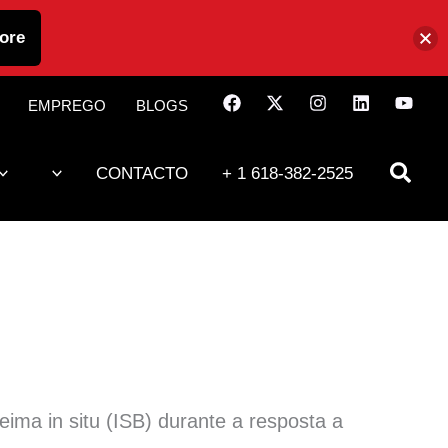
ore
EMPREGO
BLOGS
CONTACTO
+ 1 618-382-2525
ima in situ (ISB) durante a resposta a