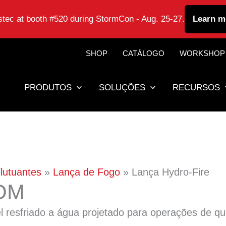
astec at booth #520 during StormCon - Aug. 25-27.
Learn m
SHOP
CATÁLOGO
WORKSHOP
PRODUTOS
SOLUÇÕES
RECURSOS
Flutuantes
Lança de Fogo
Lança Hydro-Fire
OM
 resfriado a água projetado para operações de que