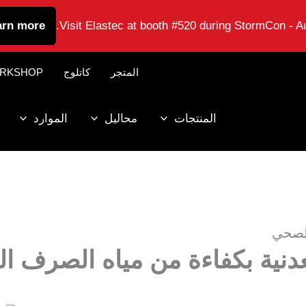
arn more
Visit Elastec at booth #520 during StormCon - Au
المتجر
كاتلوج
RKSHOP
المنتجات
محاليل
الموارد
الصحي
عدنية بكفاءة من مياه الصرف 