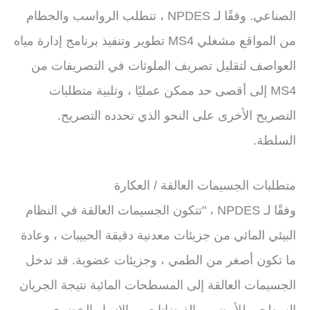
الصناعي. وفقًا لـ NPDES ، تتطلب الرواسب والحطام
من المواقع مشغلي MS4 تطوير وتنفيذ برنامج إدارة مياه
العواصف لتقليل تصريف الملوثات في التصريفات من
MS4 إلى أقصى حد ممكن عمليًا ، وتلبية متطلبات
التصريح الأخرى على النحو الذي تحدده التصريح.
السلطة.
متطلبات الجسيمات العالقة / العكارة
وفقًا لـ NPDES ، "تتكون الجسيمات العالقة في النظام
البيئي المائي من جزيئات معدنية دقيقة الحبيبات ، وعادة
ما تكون أصغر من الطمي ، وجزيئات عضوية. قد تدخل
الجسيمات العالقة إلى المسطحات المائية نتيجة الجريان
السطحي للأرض ، والفيضانات ، والانهيار الخضري