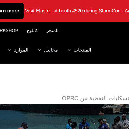
arn more
Visit Elastec at booth #520 during StormCon - Au
المتجر
كاتلوج
RKSHOP
المنتجات
محاليل
الموارد
كابات النفطية من OPRC