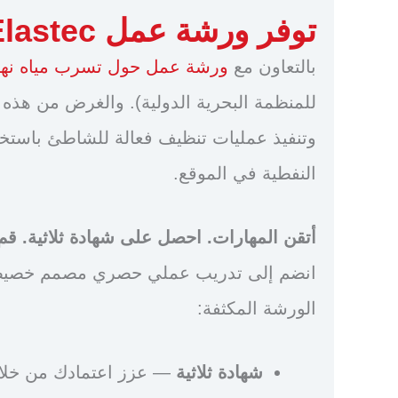
توفر ورشة عمل Elastec الخريفية لعام 2026 فرصة للتدريب على OPRC
بالتعاون مع
ورشة عمل حول تسرب مياه نهر فو
للمنظمة البحرية الدولية). والغرض من هذه ا
وتنفيذ عمليات تنظيف فعالة للشاطئ باستخدا
النفطية في الموقع.
أتقن المهارات. احصل على شهادة ثلاثية. قم ب
انضم إلى تدريب عملي حصري مصمم خصيصً
الورشة المكثفة:
شهادة ثلاثية
— عزز اعتمادك من خلال