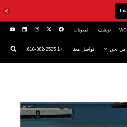
Le
WO
توظيف
المدونات
من نحن
تواصل معنا
+1 618-382-2525