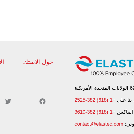
حول الاستك
ال
لينكد إن
يو توب YouTube
بنا على
+1 (618) 382-2525
الفاكس
+1 (618) 382-3610
روني:
contact@elastec.com