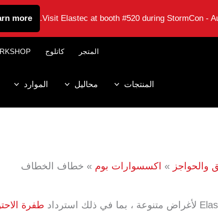
arn more
Visit Elastec at booth #520 during StormCon - Au
المتجر
كاتلوج
RKSHOP
المنتجات
محاليل
الموارد
ئق والحواجز
اكسسوارات بوم
خطاف الخطاف
طفرة الاحتو