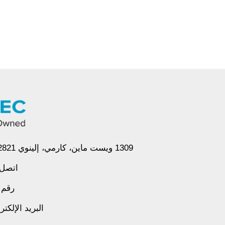
1309 ويست ماين، كارمي، إلينوي 62821 الولايات المتحدة الأمريكية
فيسبوك
تويتر
إنستغرام
اتصل 
رقم 
البريد الإلكت