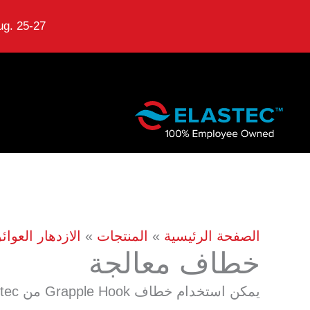
g. 25-27.
نتقل
لى
لمحتوى
الصفحة الرئيسية
المنتجات
الازدهار العوا
خطاف معالجة
يمكن استخدام خطاف Grapple Hook من Elastec لأغراض متنوعة ، بما في ذلك استرداد