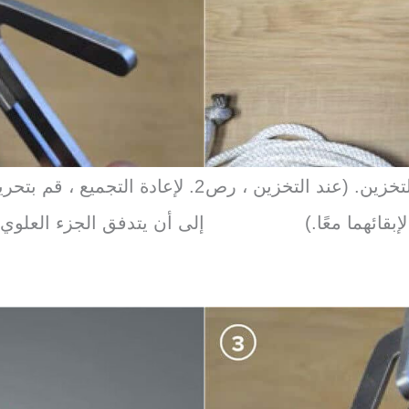
مكن تفكيك خطاف خطاف ELASTEC للتخزين. (عند التخزين ، رص
2. لإعادة التجميع ، قم بت
قائهما معًا.)
إلى أن يتدفق الجزء العلو