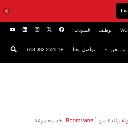
Le
WO
توظيف
المدونات
من نحن
تواصل معنا
+1 618-382-2525
اء
زائدة من أ
BoomVane
. خذ مجموعة