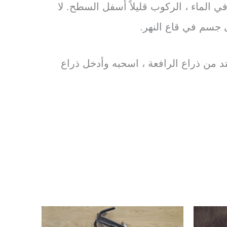
حتى يتسنى للخطاف ، عند طرحه في الماء ، الركوب قليلاً أسفل السطح. لا
ى جسم في قاع النهر.
 8. عندما تتصارع خطاف الحبل الممتد من ذراع الرافعة ، اسحبه وأدخل ذراع