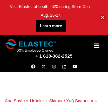
Visit Elastec at booth #520 during StormCon -
Aug. 25-27.
Learn more
İçeriğe
atla
+ 1 618-382-2525
Ana Sayfa
Ürünler
Skimer / Yağ Sıyırıcılar