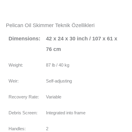
Pelican Oil Skimmer Teknik Özellikleri
Dimensions:
42 x 24 x 30 inch / 107 x 61 x
76 cm
Weight:
87 lb / 40 kg
Weir:
Self-adjusting
Recovery Rate:
Variable
Debris Screen:
Integrated into frame
Handles:
2