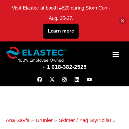
Visit Elastec at booth #520 during StormCon -
Aug. 25-27.
Learn more
İçeriğe
atla
+ 1 618-382-2525
Ana Sayfa
Ürünler
Skimer / Yağ Sıyırıcılar