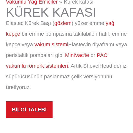
Vakumlu Yağ Emiciler
Kürek kafası
KÜREK KAFASI
Elastec Kürek Başı (
gözlem
) yüzer emme
yağ
kepçe
bir emme pompasına takılabilen hafif, emme
kepçe veya
vakum sistemi
Elastec'in diyaframı veya
peristaltik pompaları gibi
MiniVac'te
or
PAC
vakumlu römork sistemleri
. Artık ShovelHead deniz
süpürücüsünün paslanmaz çelik versiyonunu
üretiyoruz.
BİLGİ TALEBİ