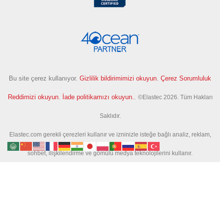
Bu site çerez kullanıyor.
Gizlilik bildirimimizi okuyun
.
Çerez Sorumluluk
Reddimizi okuyun
.
İade politikamızı okuyun.
.
©Elastec 2026. Tüm Hakları
Saklıdır.
Elastec.com gerekli çerezleri kullanır ve izninizle isteğe bağlı analiz, reklam,
sohbet, ilişkilendirme ve gömülü medya teknolojilerini kullanır.
İsteğe bağlı araçlar, siteyi iyileştirmemize ve kampanyaları ölçmemize yardımcı
olmak için teknik tanımlayıcıları, sayfa etkinliğini ve arama etkinliğini toplayabilir.