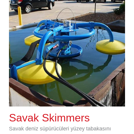
Savak Skimmers
Savak deniz süpürücüleri yüzey tabakasını