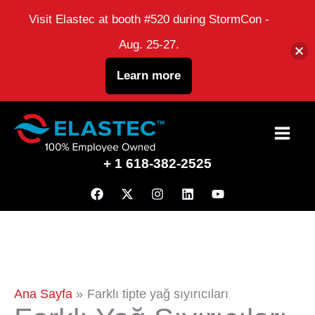
Visit Elastec at booth #520 during StormCon -
Aug. 25-27.
Learn more
İçeriğe
atla
+ 1 618-382-2525
Ana Sayfa
Farklı tipte yağ sıyırıcıları