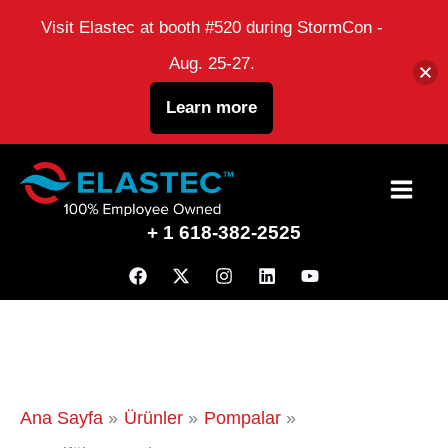
Visit Elastec at booth #520 during StormCon -
Aug. 25-27.
Learn more
İçeriğe
atla
+ 1 618-382-2525
Ana Sayfa
Ürünler
Pompalar