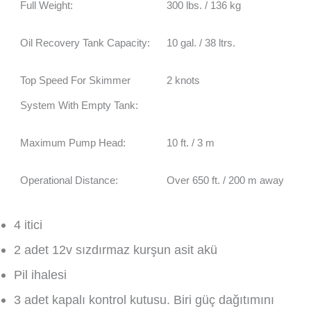
Full Weight:
300 lbs. / 136 kg
Oil Recovery Tank Capacity:
10 gal. / 38 ltrs.
Top Speed For Skimmer
2 knots
System With Empty Tank:
Maximum Pump Head:
10 ft. / 3 m
Operational Distance:
Over 650 ft. / 200 m away
4 itici
2 adet 12v sızdırmaz kurşun asit akü
Pil ihalesi
3 adet kapalı kontrol kutusu. Biri güç dağıtımını