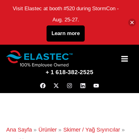
Visit Elastec at booth #520 during StormCon -
Aug. 25-27.
Learn more
İçeriğe
atla
+ 1 618-382-2525
Ana Sayfa
Ürünler
Skimer / Yağ Sıyırıcılar