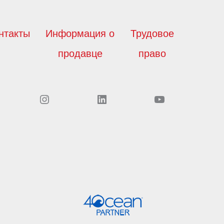
нтакты
Информация о
Трудовое
продавце
право
Instagram
LinkedIn
YouTube