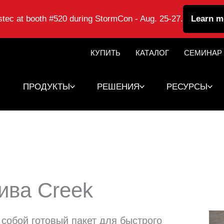
astec at booth #520 during StormCon - Aug. 25-27.
Learn m
КУПИТЬ
КАТАЛОГ
СЕМИНАР
ПРОДУКТЫ
РЕШЕНИЯ
РЕСУРСЫ
ива Creek
 собой готовый пакет для быстрого