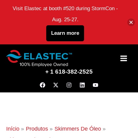
Visit Elastec at booth #520 during StormCon -
Aug. 25-27.
Learn more
Ir
para
+ 1 618-382-2525
o
conteúdo
Início
Produtos
Skimmers De Óleo