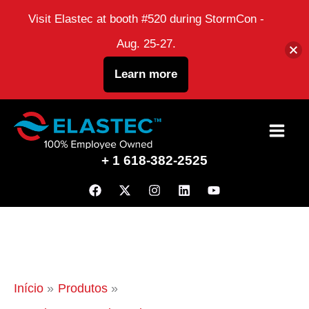
Visit Elastec at booth #520 during StormCon -
Aug. 25-27.
Learn more
Ir
para
+ 1 618-382-2525
o
conteúdo
Início
Produtos