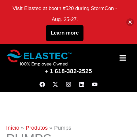
Visit Elastec at booth #520 during StormCon -
Aug. 25-27.
Learn more
Ir
para
+ 1 618-382-2525
o
conteúdo
Início
Produtos
Pumps