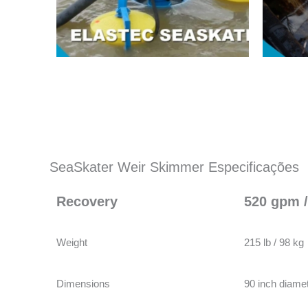
SeaSkater Weir Skimmer Especificações
Recovery
520 gpm /
Weight
215 lb / 98 kg
Dimensions
90 inch diamet