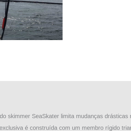
so do skimmer SeaSkater limita mudanças drástica
 exclusiva é construída com um membro rígido tria