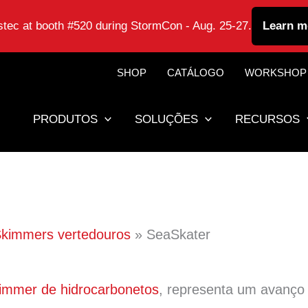
astec at booth #520 during StormCon - Aug. 25-27.
Learn m
SHOP
CATÁLOGO
WORKSHOP
PRODUTOS
SOLUÇÕES
RECURSOS
kimmers vertedouros
SeaSkater
immer de hidrocarbonetos
, representa um avanço 